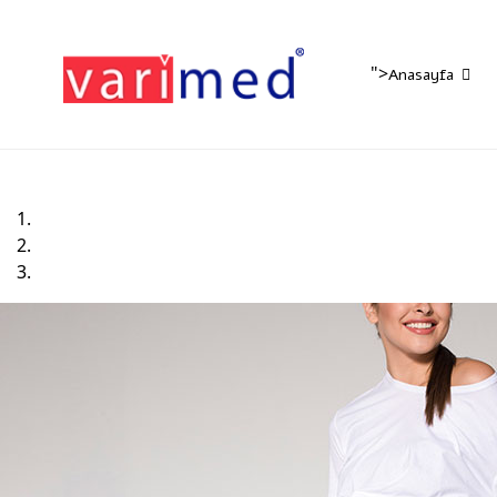
">
Anasayfa