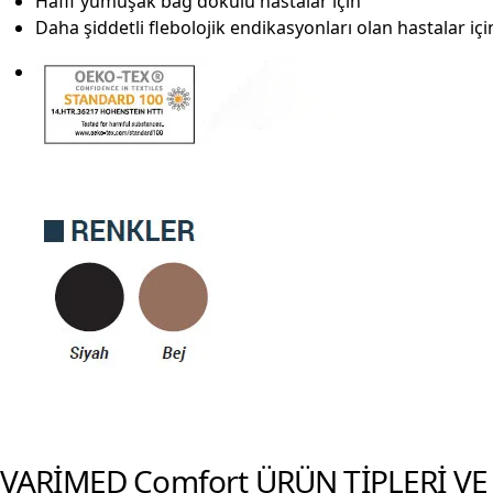
Hafif yumuşak bağ dokulu hastalar için
Daha şiddetli flebolojik endikasyonları olan hastalar içi
VARİMED Comfort ÜRÜN TİPLERİ V