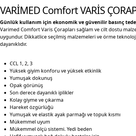
VARİMED Comfort VARİS ÇORA
Günlük kullanım için ekonomik ve güvenilir basınç tede
Varimed Comfort Varis Çorapları sağlam ve cilt dostu malz
uygundur. Dikkatlice seçilmiş malzemeleri ve örme teknolo
dayanıklıdır.
CCL 1, 2, 3
Yüksek giyim konforu ve yüksek etkinlik
Yumuşak dokunuş
Opak görünüş
Son derece dayanıklı iplikler
Kolay giyme ve çıkarma
Hareket özgürlüğü
Yumuşak ve elastik ayak parmağı ve topuk kısmı
Mükemmel uyum
Mükemmel ölçü sistemi. Yedi beden