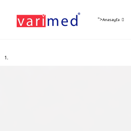
">
Anasayfa