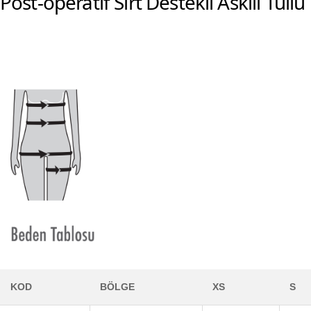
Post-operatif Sırt Destekli Askılı Tüll
KOD
BÖLGE
XS
S