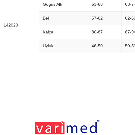
Göğüs Altı
63-68
68-7
Bel
57-62
62-6
142020
Kalça
80-87
87-9
Uyluk
46-50
50-5
Footerr