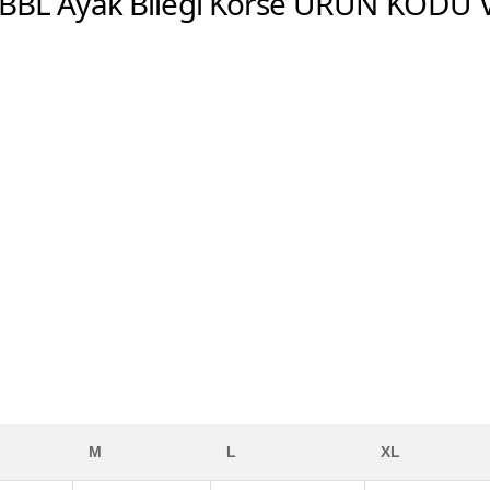
ü BBL Ayak Bileği Korse
ÜRÜN KODU V
M
L
XL