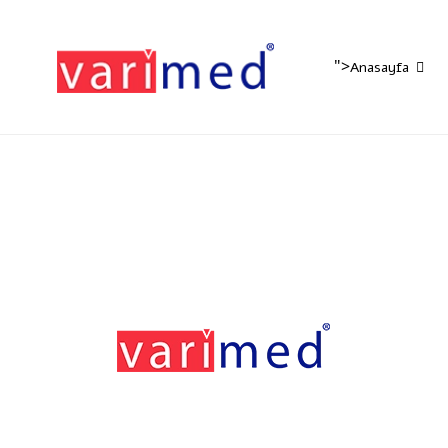
">
Anasayfa
Footerr