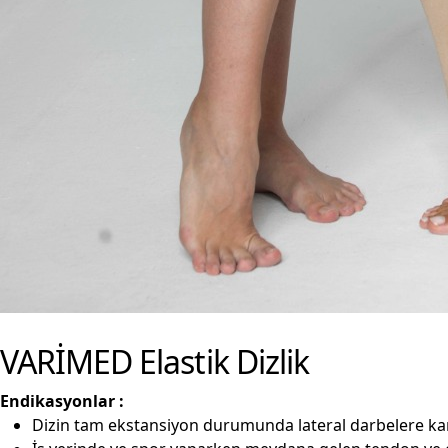
VARİMED Elastik Dizlik
Endikasyonlar :
Dizin tam ekstansiyon durumunda lateral darbelere ka