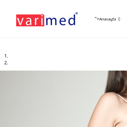
">
Anasayfa