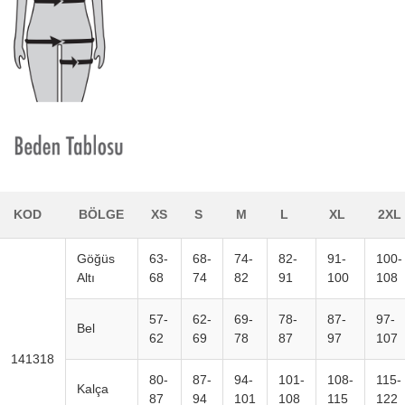
KOD
BÖLGE
XS
S
M
L
XL
2XL
Göğüs
63-
68-
74-
82-
91-
100-
Altı
68
74
82
91
100
108
57-
62-
69-
78-
87-
97-
Bel
62
69
78
87
97
107
141318
80-
87-
94-
101-
108-
115-
Kalça
87
94
101
108
115
122