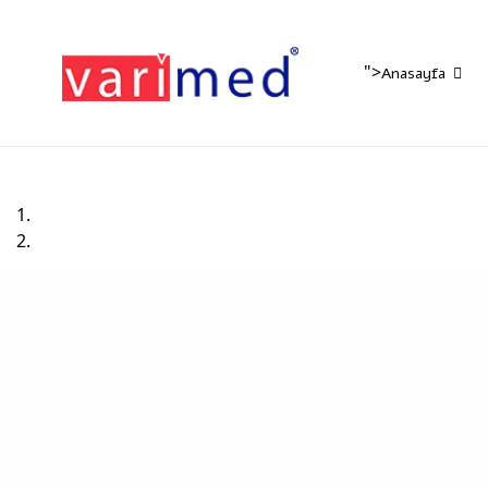
">
Anasayfa