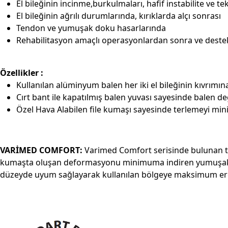
El bileğinin incinme,burkulmaları, hafif instabilite ve 
El bileğinin ağrılı durumlarında, kırıklarda alçı sonrası
Tendon ve yumuşak doku hasarlarında
Rehabilitasyon amaçlı operasyonlardan sonra ve destek
Özellikler :
Kullanılan alüminyum balen her iki el bileğinin kıvrımına
Cırt bant ile kapatılmış balen yuvası sayesinde balen değ
Özel Hava Alabilen file kumaşı sayesinde terlemeyi min
VARİMED COMFORT:
Varimed Comfort serisinde bulunan tü
kumaşta oluşan deformasyonu minimuma indiren yumuşak ve o
düzeyde uyum sağlayarak kullanılan bölgeye maksimum erg