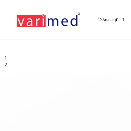
">
Anasayfa