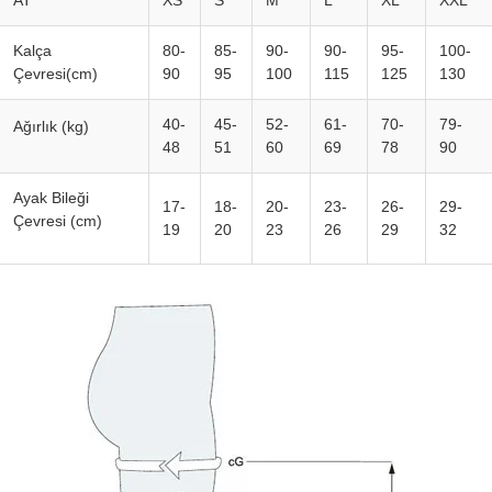
AT
XS
S
M
L
XL
XXL
Kalça
80-
85-
90-
90-
95-
100-
Çevresi(cm)
90
95
100
115
125
130
40-
45-
52-
61-
70-
79-
Ağırlık (kg)
48
51
60
69
78
90
Ayak Bileği
17-
18-
20-
23-
26-
29-
Çevresi (cm)
19
20
23
26
29
32