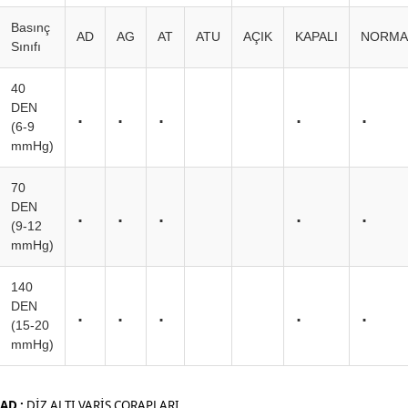
Basınç
AD
AG
AT
ATU
AÇIK
KAPALI
NORMA
Sınıfı
40
.
.
.
.
.
DEN
(6-9
mmHg)
70
.
.
.
.
.
DEN
(9-12
mmHg)
140
.
.
.
.
.
DEN
(15-20
mmHg)
AD :
DİZ ALTI VARİS ÇORAPLARI