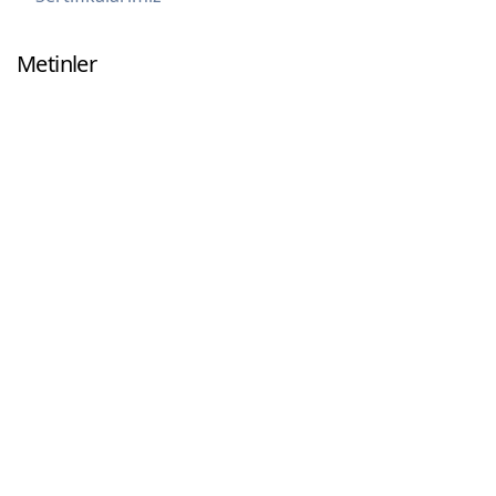
Metinler
KVKK Aydınlatma
Yasal Uyarı
Kamera Aydınlatma
İletişim için
+90 (212) 493 02 35
info@varimed.com.tr