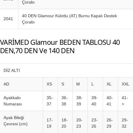
Çorabı
40 DEN Glamour Külotlu (AT) Burnu Kapalı Destek
2041
Çorabı
VARİMED Glamour BEDEN TABLOSU 40
DEN,70 DEN Ve 140 DEN
DİZ ALTI
AD
XS
S
M
L
XL
XXL
Ayakkabı
35-
36-
38-
39-
40-
41-
Numarası
37
38
39
40
41
>
Ayak Bileği
17-
18-
20-
23-
26-
29-
Çevresi (cm)
19
20
23
26
29
32