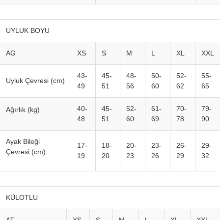
UYLUK BOYU
AG
XS
S
M
L
XL
XXL
43-
45-
48-
50-
52-
55-
Uyluk Çevresi (cm)
49
51
56
60
62
65
40-
45-
52-
61-
70-
79-
Ağırlık (kg)
48
51
60
69
78
90
Ayak Bileği
17-
18-
20-
23-
26-
29-
Çevresi (cm)
19
20
23
26
29
32
KÜLOTLU