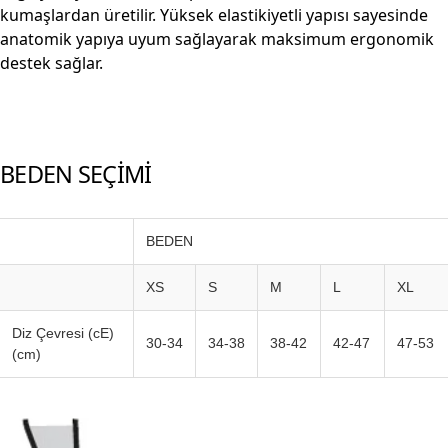
kumaşlardan üretilir. Yüksek elastikiyetli yapısı sayesinde
anatomik yapıya uyum sağlayarak maksimum ergonomik
destek sağlar.
BEDEN SEÇİMİ
BEDEN
XS
S
M
L
XL
Diz Çevresi (cE)
30-34
34-38
38-42
42-47
47-53
(cm)