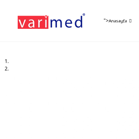
">
Anasayfa