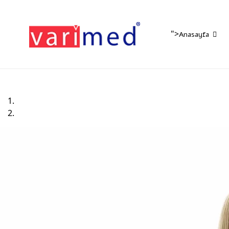
">
Anasayfa