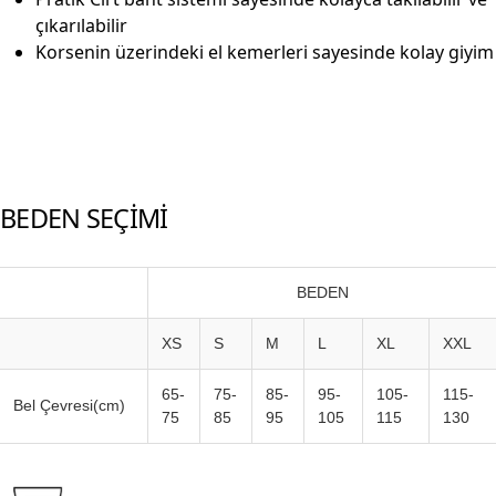
çıkarılabilir
Korsenin üzerindeki el kemerleri sayesinde kolay giyim
BEDEN SEÇİMİ
BEDEN
XS
S
M
L
XL
XXL
65-
75-
85-
95-
105-
115-
Bel Çevresi(cm)
75
85
95
105
115
130