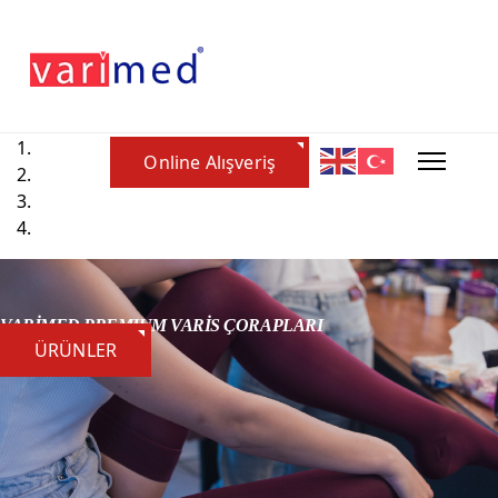
Online Alışveriş
VARİMED PREMIUM VARİS ÇORAPLARI
ÜRÜNLER