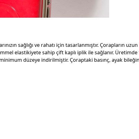
rınızın sağlığı ve rahatı için tasarlanmıştır. Çorapların u
emmel elastikiyete sahip çift kaplı iplik ile sağlanır. Üreti
iler minimum düzeye indirilmiştir. Çoraptaki basınç, ayak bi