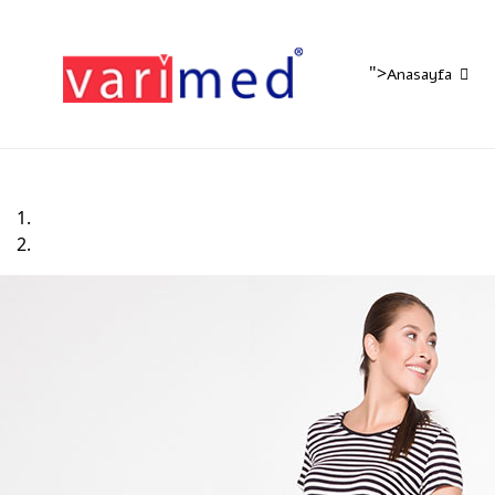
">
Anasayfa