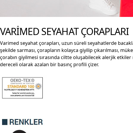
VARİMED SEYAHAT ÇORAPLARI
Varimed seyahat çorapları, uzun süreli seyahatlerde bacakla
şekilde sarması, çorapların kolayca giyilip çıkarılması, mük
çorabın giyilmesi sırasında ciltte oluşabilecek alerjik etk
dereceli olarak azalan bir basınç profili çizer.