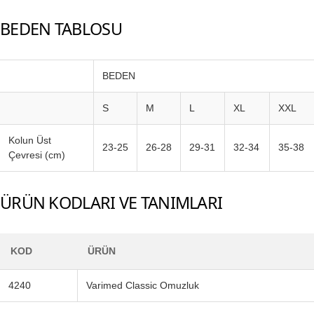
BEDEN TABLOSU
BEDEN
S
M
L
XL
XXL
Kolun Üst
23-25
26-28
29-31
32-34
35-38
Çevresi (cm)
ÜRÜN KODLARI VE TANIMLARI
KOD
ÜRÜN
4240
Varimed Classic Omuzluk