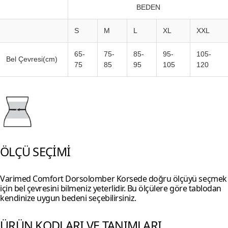
BEDEN
S
M
L
XL
XXL
65-
75-
85-
95-
105-
Bel Çevresi(cm)
75
85
95
105
120
ÖLÇÜ SEÇİMİ
Varimed Comfort Dorsolomber Korsede doğru ölçüyü seçmek
için bel çevresini bilmeniz yeterlidir. Bu ölçülere göre tablodan
kendinize uygun bedeni seçebilirsiniz.
ÜRÜN KODLARI VE TANIMLARI