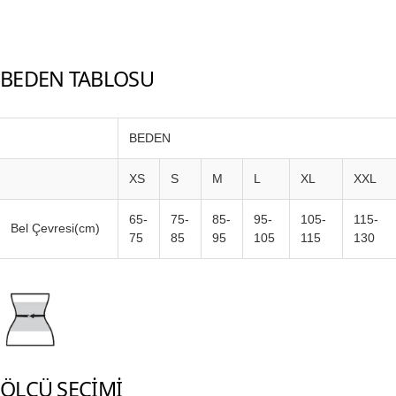
BEDEN TABLOSU
BEDEN
XS
S
M
L
XL
XXL
65-
75-
85-
95-
105-
115-
Bel Çevresi(cm)
75
85
95
105
115
130
ÖLÇÜ SEÇİMİ