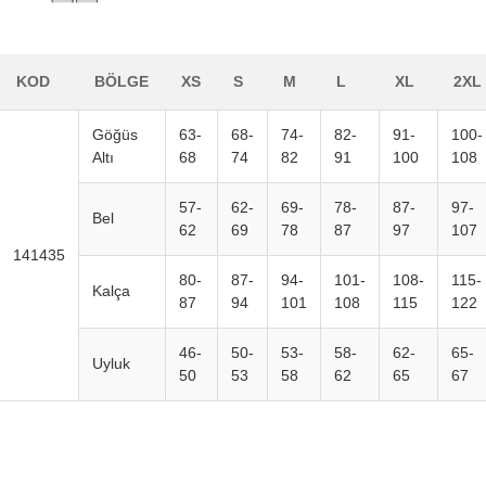
KOD
BÖLGE
XS
S
M
L
XL
2XL
Göğüs
63-
68-
74-
82-
91-
100-
Altı
68
74
82
91
100
108
57-
62-
69-
78-
87-
97-
Bel
62
69
78
87
97
107
141435
80-
87-
94-
101-
108-
115-
Kalça
87
94
101
108
115
122
46-
50-
53-
58-
62-
65-
Uyluk
50
53
58
62
65
67
Footerr